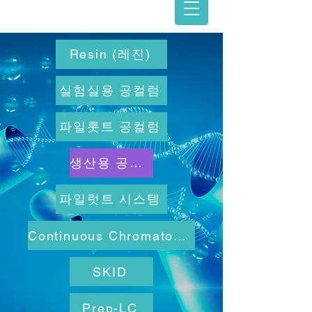
Resin (레진)
실험실용 공컬럼
파일롯트 공컬럼
생산용 공컬럼
파일럿트 시스템
Continuous Chromatography
SKID
Prep-LC