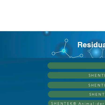
www.bioprocess
HOME
Culture
Residua
SHENTE
SHENTE
SHENTE
SHENTEK® Animal-deri