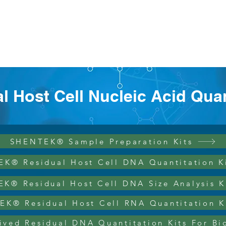
.co.kr
​비투바이오(주) 바이오프로세스 사업부
Single_Use
Filtration
Purification
Analysys
l Host Cell Nucleic Acid Quan
SHENTEK® Sample Preparation Kits
K® Residual Host Cell DNA Quantitation K
K® Residual Host Cell DNA Size Analysis K
K® Residual Host Cell RNA Quantitation K
ved Residual DNA Quantitation Kits For Bi