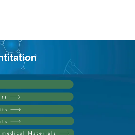
Service
주문 및 상담
titation
its
its
its
omedical Materials